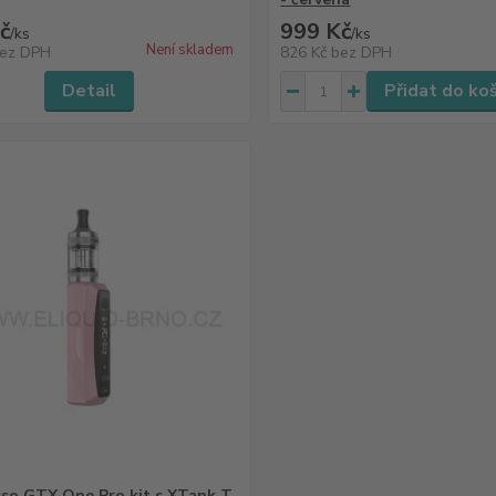
č
999 Kč
/
ks
/
ks
Není skladem
ez DPH
826 Kč
bez DPH
Detail
Přidat do ko
so GTX One Pro kit s XTank T