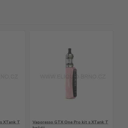
 s XTank T
Vaporesso GTX One Pro kit s XTank T
hnědá