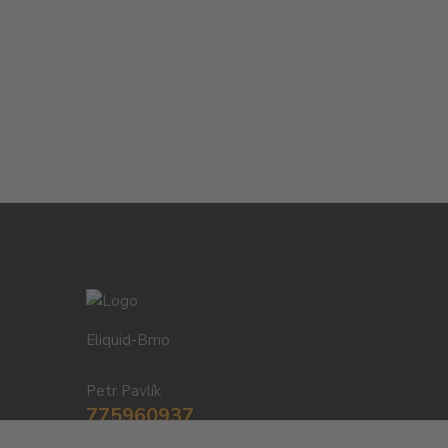
Eliquid-Brno
Petr Pavlík
775960937
8:00-20:00