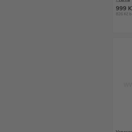
999 K
826 Kč
b
Vapores