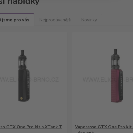
ší nabídky
i jsme pro vás
Nejprodávanější
Novinky
so GTX One Pro kit s XTank T
Vaporesso GTX One Pro kit
- červená