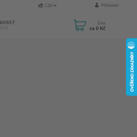
Přihlášení
CZK
60937
0
ks
za
0 Kč
0:00