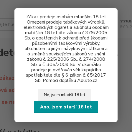
Zákaz prodeje osobám mladším 18 let
7759
Omezení prodeje tabákových výrobků,
Hledat
elektronických cigaret a alkoholu osobám
8:00-2
maldších 18 let dle zákona č.379/2005
Sb. o opatřeních k ochraně před škodami
působenými tabákovými výrobky,
dete nás na nové adrese.
alkoholem a jinými návykovými látkami a
o změně souvisejících zákonů ve znění
zákonů č. 225/2006 Sb., č. 274/2008
Sb. a č. 305/2009 Sb. V okamžiku
prodeje je ověřován věk kupujícího
spotřebitele dle § 6 zákon č. 65/2017
zákazníci,
Sb. Pomocí doplňku Adulto.cz
ová adresa je
Lidická 700/19
.
Ne, jsem mladší 18 let
 se na Vás.
Ano, jsem starší 18 let