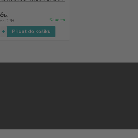
č
/
ks
Skladem
ez DPH
Přidat do košíku