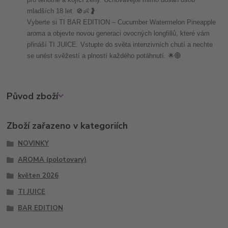
mladších 18 let. 🚫👶🤰
Vyberte si TI BAR EDITION – Cucumber Watermelon Pineapple
aroma a objevte novou generaci ovocných longfillů, které vám
přináší TI JUICE. Vstupte do světa intenzivních chutí a nechte
se unést svěžestí a plností každého potáhnutí. 🌟🌐
Původ zboží
Zboží zařazeno v kategoriích
NOVINKY
AROMA (polotovary)
květen 2026
TI JUICE
BAR EDITION