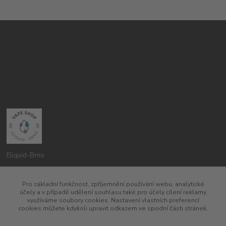
Eliquid-Brno
Petr Pavlík
Pro základní funkčnost, zpříjemnění používání webu, analytické
775960937
účely a v případě udělení souhlasu také pro účely cílení reklamy
8:00-20:00
využíváme soubory cookies. Nastavení vlastních preferencí
cookies můžete kdykoli upravit odkazem ve spodní části stránek.
info@eliquid-brno.cz