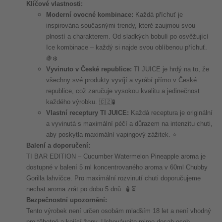
Klíčové vlastnosti:
Moderní ovocné kombinace:
Každá příchuť je
inspirována současnými trendy, které zaujmou svou
plností a charakterem. Od sladkých bobulí po osvěžující
Ice kombinace – každý si najde svou oblíbenou příchuť.
🍇❄️
Vyvinuto v České republice:
TI JUICE je hrdý na to, že
všechny své produkty vyvíjí a vyrábí přímo v České
republice, což zaručuje vysokou kvalitu a jedinečnost
každého výrobku. 🇨🇿🧪
Vlastní receptury TI JUICE:
Každá receptura je originální
a vyvinutá s maximální péčí a důrazem na intenzitu chuti,
aby poskytla maximální vapingový zážitek. ⭐
Balení a doporučení:
TI BAR EDITION – Cucumber Watermelon Pineapple aroma je
dostupné v balení 5 ml koncentrovaného aroma v 60ml Chubby
Gorilla lahvičce. Pro maximální rozvinutí chuti doporučujeme
nechat aroma zrát po dobu 5 dnů. 🧴⏳
Bezpečnostní upozornění:
Tento výrobek není určen osobám mladším 18 let a není vhodný
pro těhotné a kojící ženy. Uchovávejte mimo dosah osob