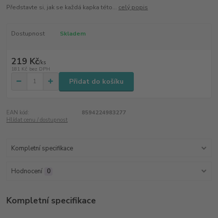
Představte si, jak se každá kapka této...
celý popis
Dostupnost
Skladem
219 Kč
/
ks
181 Kč
bez DPH
Přidat do košíku
EAN kód:
8594224983277
Hlídat cenu / dostupnost
Kompletní specifikace
Hodnocení
0
Kompletní specifikace