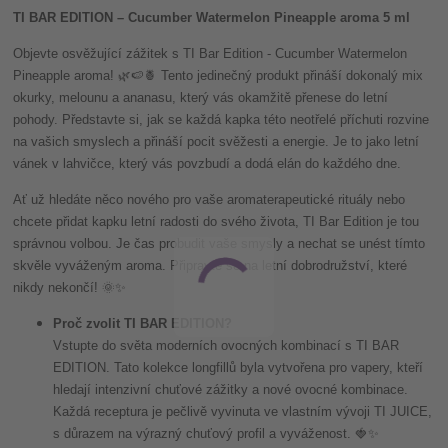
TI BAR EDITION – Cucumber Watermelon Pineapple aroma 5 ml
Objevte osvěžující zážitek s TI Bar Edition - Cucumber Watermelon
Pineapple aroma! 🌿🍉🍍 Tento jedinečný produkt přináší dokonalý mix
okurky, melounu a ananasu, který vás okamžitě přenese do letní
pohody. Představte si, jak se každá kapka této neotřelé příchuti rozvine
na vašich smyslech a přináší pocit svěžesti a energie. Je to jako letní
vánek v lahvičce, který vás povzbudí a dodá elán do každého dne.
Ať už hledáte něco nového pro vaše aromaterapeutické rituály nebo
chcete přidat kapku letní radosti do svého života, TI Bar Edition je tou
správnou volbou. Je čas probudit vaše smysly a nechat se unést tímto
skvěle vyváženým aroma. Připravte se na letní dobrodružství, které
nikdy nekončí! 🌞✨
Proč zvolit TI BAR EDITION?
Vstupte do světa moderních ovocných kombinací s TI BAR
EDITION. Tato kolekce longfillů byla vytvořena pro vapery, kteří
hledají intenzivní chuťové zážitky a nové ovocné kombinace.
Každá receptura je pečlivě vyvinuta ve vlastním vývoji TI JUICE,
s důrazem na výrazný chuťový profil a vyváženost. 🍓✨