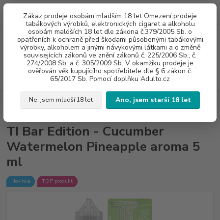
0
ks
775960937
CZK
Zákaz prodeje osobám mladším 18 let Omezení prodeje
za
0 Kč
8:00-20:00
tabákových výrobků, elektronických cigaret a alkoholu
osobám maldších 18 let dle zákona č.379/2005 Sb. o
opatřeních k ochraně před škodami působenými tabákovými
Menu
výrobky, alkoholem a jinými návykovými látkami a o změně
souvisejících zákonů ve znění zákonů č. 225/2006 Sb., č.
274/2008 Sb. a č. 305/2009 Sb. V okamžiku prodeje je
ověřován věk kupujícího spotřebitele dle § 6 zákon č.
Hledat
65/2017 Sb. Pomocí doplňku Adulto.cz
Ano, jsem starší 18 let
Ne, jsem mladší 18 let
Úvod
AROMA (polotovary)
TI Bar Edition - Cucumber Watermelon
Pineapple aroma 5 ml
TI Bar Edition - Cucumber
Watermelon Pineapple aroma 5
ml
Novinka
TOP produkt