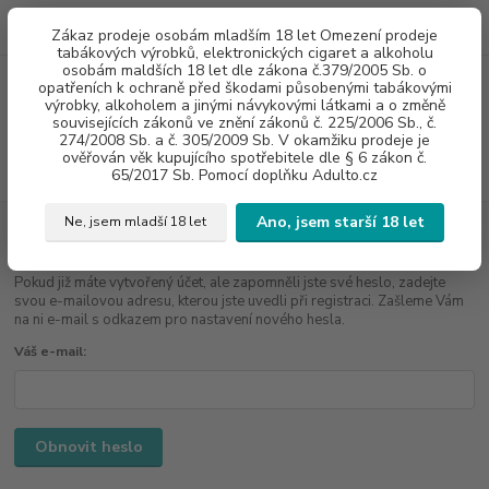
0
ks
775960937
CZK
Zákaz prodeje osobám mladším 18 let Omezení prodeje
za
0 Kč
8:00-20:00
tabákových výrobků, elektronických cigaret a alkoholu
osobám maldších 18 let dle zákona č.379/2005 Sb. o
opatřeních k ochraně před škodami působenými tabákovými
Menu
výrobky, alkoholem a jinými návykovými látkami a o změně
souvisejících zákonů ve znění zákonů č. 225/2006 Sb., č.
274/2008 Sb. a č. 305/2009 Sb. V okamžiku prodeje je
ověřován věk kupujícího spotřebitele dle § 6 zákon č.
Hledat
65/2017 Sb. Pomocí doplňku Adulto.cz
Ano, jsem starší 18 let
Ne, jsem mladší 18 let
Zapomenuté heslo
Pokud již máte vytvořený účet, ale zapomněli jste své heslo, zadejte
svou e-mailovou adresu, kterou jste uvedli při registraci. Zašleme Vám
na ni e-mail s odkazem pro nastavení nového hesla.
Váš e-mail:
Obnovit heslo