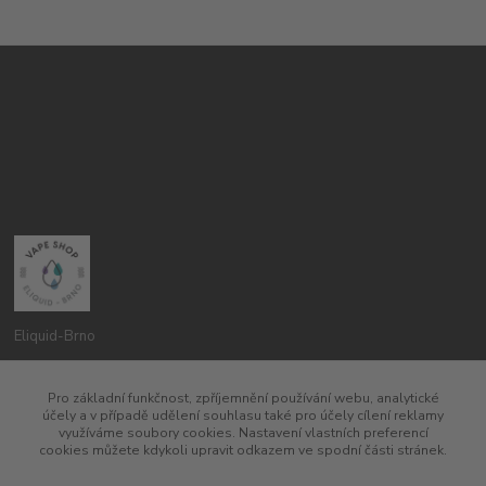
Eliquid-Brno
Petr Pavlík
Pro základní funkčnost, zpříjemnění používání webu, analytické
775960937
účely a v případě udělení souhlasu také pro účely cílení reklamy
8:00-20:00
využíváme soubory cookies. Nastavení vlastních preferencí
cookies můžete kdykoli upravit odkazem ve spodní části stránek.
info@eliquid-brno.cz