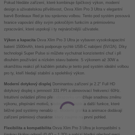
Pokud hledáte zařízení, které kombinuje špičkový výkon, moderní
design a uživatelskou přívětivost, Oxva Xlim Pro 3 Ultra v elegantní
barvě Bordeaux Red je tou správnou volbou. Tento pod systém posouvá
hranice vapování díky svým pokročilým funkcím a prémiovému
zpracování, které uspokojí i ty nejnáročnější uživatele.
Výkon a kapacita
Oxva Xlim Pro 3 Ultra je vybaven vysokokapacitní
baterií 1500mAh, která podporuje rychlé USB-C nabíjení (5V/2A). Díky
technologii Super Pulse si můžete vychutnat konzistentní chuť i při
dlouhém používání a nízkém stavu baterie. S výkonem až 30W a
okamžitou reakcí při každém potahu je tento pod systém ideální volbou
pro ty, kteří hledají stabilní a spolehlivý výkon.
Moderní dotykový displej
Dominantou zařízení je 2.2" Full HD
dotykový displej s jemností 331 PPI a obnovovací frekvencí 60Hz.
Intuitivní ovládání přímo přes obrazovku umožňuje snadnou změnu
výkonu, přepínání motivů, sledování statistik a další funkce, které
běžné pod systémy nenabízejí. Moderní grafika a animace dodávají
zařízení prémiový charakter, který zaujme na první pohled.
Flexibilita a kompatibilita
Oxva Xlim Pro 3 Ultra je kompatibilní s
širokou škálou odporů (0.4Ω – 1.2Ω) a nabízí hladký přechod mezi