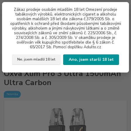
0
ks
775960937
CZK
Zákaz prodeje osobám mladším 18 let Omezení prodeje
za
0 Kč
8:00-20:00
tabákových výrobků, elektronických cigaret a alkoholu
osobám maldších 18 let dle zákona č.379/2005 Sb. o
opatřeních k ochraně před škodami působenými tabákovými
Menu
výrobky, alkoholem a jinými návykovými látkami a o změně
souvisejících zákonů ve znění zákonů č. 225/2006 Sb., č.
274/2008 Sb. a č. 305/2009 Sb. V okamžiku prodeje je
ověřován věk kupujícího spotřebitele dle § 6 zákon č.
Hledat
65/2017 Sb. Pomocí doplňku Adulto.cz
Ano, jsem starší 18 let
Ne, jsem mladší 18 let
Úvod
E - CIGARETY
Oxva Xlim Pro 3 Ultra 1500mAh Ultra Carbon
Oxva Xlim Pro 3 Ultra 1500mAh
Ultra Carbon
Novinka