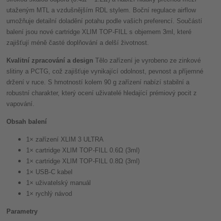
utaženým MTL a vzdušnějším RDL stylem. Boční regulace airflow
umožňuje detailní doladění potahu podle vašich preferencí. Součástí
balení jsou nové cartridge XLIM TOP-FILL s objemem 3ml, které
zajišťují méně časté doplňování a delší životnost.
Kvalitní zpracování a design
Tělo zařízení je vyrobeno ze zinkové
slitiny a PCTG, což zajišťuje vynikající odolnost, pevnost a příjemné
držení v ruce. S hmotností kolem 90 g zařízení nabízí stabilní a
robustní charakter, který ocení uživatelé hledající prémiový pocit z
vapování.
Obsah balení
1× zařízení XLIM 3 ULTRA
1× cartridge XLIM TOP-FILL 0.6Ω (3ml)
1× cartridge XLIM TOP-FILL 0.8Ω (3ml)
1× USB-C kabel
1× uživatelský manuál
1× rychlý návod
Parametry