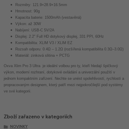
Rozměry: 121.9×28.9×16.5mm
Hmotnost: 90g
Kapacita baterie: 1500mAh (vestavěná)
Výkon: až 30W
Nabíjení: USB-C 5V/2A
Displej: 2.2" Full HD dotykový displej, 331 PPI, 60Hz
Kompatibilita: XLIM V3 / XLIM EZ
Rozsah odporu: 0.4Ω – 1.2Ω (rozšířená kompatibilita 0.3Ω–3.0Ω)
Materiál: zinková slitina + PCTG
Oxva Xlim Pro 3 Ultra je ideální volbou pro ty, kteří hledají špičkový
výkon, moderní rozhraní, dotykové ovládání a univerzální použití v
jednom kompaktním zařízení. Nechte se unést spolehlivostí, rychlostí a
propracovaným designem, který patří mezi nejpokročilejší pod systémy
ve své kategorii.
Zboží zařazeno v kategoriích
NOVINKY