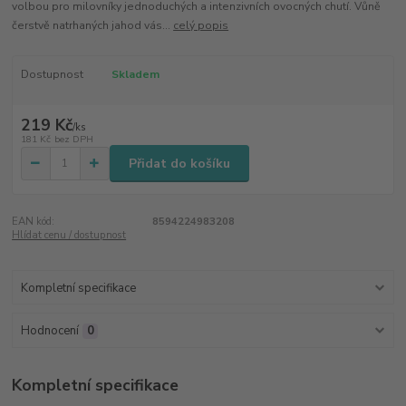
volbou pro milovníky jednoduchých a intenzivních ovocných chutí. Vůně
čerstvě natrhaných jahod vás...
celý popis
Dostupnost
Skladem
219 Kč
/
ks
181 Kč
bez DPH
Přidat do košíku
EAN kód:
8594224983208
Hlídat cenu / dostupnost
Kompletní specifikace
Hodnocení
0
Kompletní specifikace