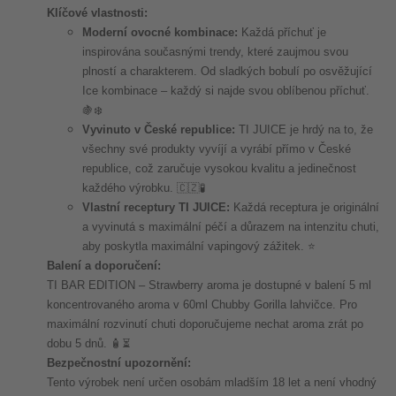
Klíčové vlastnosti:
Moderní ovocné kombinace:
Každá příchuť je
inspirována současnými trendy, které zaujmou svou
plností a charakterem. Od sladkých bobulí po osvěžující
Ice kombinace – každý si najde svou oblíbenou příchuť.
🍇❄️
Vyvinuto v České republice:
TI JUICE je hrdý na to, že
všechny své produkty vyvíjí a vyrábí přímo v České
republice, což zaručuje vysokou kvalitu a jedinečnost
každého výrobku. 🇨🇿🧪
Vlastní receptury TI JUICE:
Každá receptura je originální
a vyvinutá s maximální péčí a důrazem na intenzitu chuti,
aby poskytla maximální vapingový zážitek. ⭐
Balení a doporučení:
TI BAR EDITION – Strawberry aroma je dostupné v balení 5 ml
koncentrovaného aroma v 60ml Chubby Gorilla lahvičce. Pro
maximální rozvinutí chuti doporučujeme nechat aroma zrát po
dobu 5 dnů. 🧴⏳
Bezpečnostní upozornění:
Tento výrobek není určen osobám mladším 18 let a není vhodný