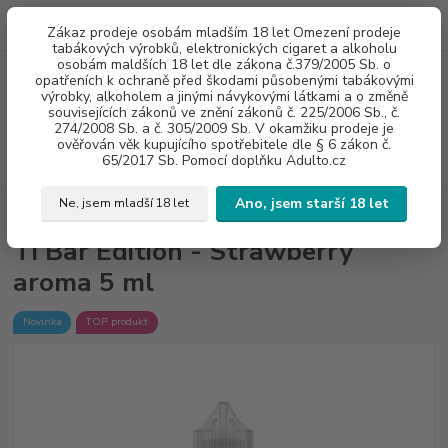
0
ks
775960937
CZK
Zákaz prodeje osobám mladším 18 let Omezení prodeje
za
0 Kč
8:00-20:00
tabákových výrobků, elektronických cigaret a alkoholu
osobám maldších 18 let dle zákona č.379/2005 Sb. o
opatřeních k ochraně před škodami působenými tabákovými
Menu
výrobky, alkoholem a jinými návykovými látkami a o změně
souvisejících zákonů ve znění zákonů č. 225/2006 Sb., č.
274/2008 Sb. a č. 305/2009 Sb. V okamžiku prodeje je
ověřován věk kupujícího spotřebitele dle § 6 zákon č.
Hledat
65/2017 Sb. Pomocí doplňku Adulto.cz
Ano, jsem starší 18 let
Ne, jsem mladší 18 let
Úvod
AROMA (polotovary)
TI Bar Edition - Strawberry aroma 5 ml
TI Bar Edition - Strawberry
aroma 5 ml
Novinka
TOP produkt