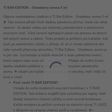
TI BAR EDITION – Strawberry aroma 5 ml
Objevte neodolatelnou sladkost s TI Bar Edition - Strawberry aroma 5 ml
🍓 Tato esence přináší čistě sladkou jahodovou příchuť, která vás nikdy
neomrzí. Je ideální volbou pro milovníky jednoduchých a intenzivních
ovocných chutí. Vůně čerstvě natrhaných jahod vás přenese do letních
dnů plných slunce a radosti. Tento produkt je perfektní pro každého, kdo
touží po autentickém zážitku z přírody. Ať už si chcete zpříjemnit den
nebo vytvořit příjemnou atmosféru, TI Bar Edition - Strawberry aroma je
tu pro vás. Vychutnejte si každý okamžik s touto jedinečnou esencí,
která zaujme nejen svou vůní, ale i kvalitou. Přidejte do svého života
špetku sladkého potěšení a nechte se unést kouzlem jahodového
aroma. 🌟 Ideální pro každodenní použití a pro všechny, kteří chtějí žít
život s chutí!
Proč zvolit TI BAR EDITION?
Vstupte do světa moderních ovocných kombinací s TI BAR
EDITION. Tato kolekce longfillů byla vytvořena pro vapery, kteří
hledají intenzivní chuťové zážitky a nové ovocné kombinace.
Každá receptura je pečlivě vyvinuta ve vlastním vývoji TI JUICE,
s důrazem na výrazný chuťový profil a vyváženost. 🍓✨