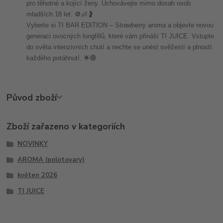
pro těhotné a kojící ženy. Uchovávejte mimo dosah osob
mladších 18 let. 🚫👶🤰
Vyberte si TI BAR EDITION – Strawberry aroma a objevte novou
generaci ovocných longfillů, které vám přináší TI JUICE. Vstupte
do světa intenzivních chutí a nechte se unést svěžestí a plností
každého potáhnutí. 🌟🌐
Původ zboží
Zboží zařazeno v kategoriích
NOVINKY
AROMA (polotovary)
květen 2026
TI JUICE