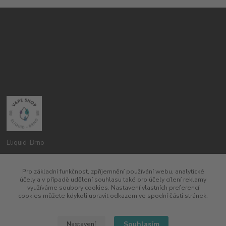
Eliquid-Brno
Petr Pavlík
Pro základní funkčnost, zpříjemnění používání webu, analytické
775960937
účely a v případě udělení souhlasu také pro účely cílení reklamy
8:00-20:00
využíváme soubory cookies. Nastavení vlastních preferencí
cookies můžete kdykoli upravit odkazem ve spodní části stránek.
info@eliquid-brno.cz
Souhlasím
Nastavení