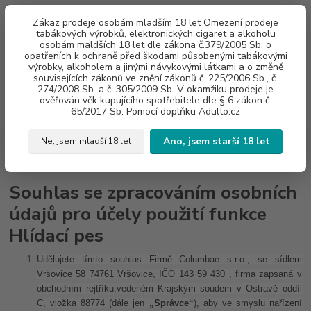
0
ks
775960937
CZK
Zákaz prodeje osobám mladším 18 let Omezení prodeje
za
0 Kč
8:00-20:00
tabákových výrobků, elektronických cigaret a alkoholu
osobám maldších 18 let dle zákona č.379/2005 Sb. o
opatřeních k ochraně před škodami působenými tabákovými
Menu
výrobky, alkoholem a jinými návykovými látkami a o změně
souvisejících zákonů ve znění zákonů č. 225/2006 Sb., č.
274/2008 Sb. a č. 305/2009 Sb. V okamžiku prodeje je
ověřován věk kupujícího spotřebitele dle § 6 zákon č.
Hledat
65/2017 Sb. Pomocí doplňku Adulto.cz
Ano, jsem starší 18 let
Ne, jsem mladší 18 let
Úvod
Souhlas se zpracováním osobních údajů pro účely použití funkce
Hlídací pes
Souhlas se zpracováním osobních
údajů pro účely použití funkce
Hlídací pes
Udělujete tímto souhlas Firmě Columbae s.r.o., se sídlem
Vršovice 58 74761 Vršovice, IČO 143 59 430 , firma zapsaná v
obchodním rejtříku,vedeném Krajským soudem v Ostravě oddíl
C, vložka 88774
(dále jen
„Správce“
), aby ve smyslu nařízení