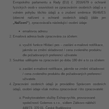
Evropského parlamentu a Rady (EU) č. 2016/679 o ochraně
fyzických osob v souvislosti se zpracováním osobních údajů a o
volném pohybu těchto údajů a o zrušení směrnice 95/46/ES
(obecné nařízení o ochraně osobních údajů) (dále jen
„Nařízení“
), zpracovával/a následující osobní údaje:
emailovou adresu
Emailová adresa bude zpracována za účelem:
využití funkce Hlídací pes – zaslání e-mailové notifikace,
jakmile se změní skladovost / cena zvoleného produktu
dle požadovaných preferencí uživatele
Souhlas udělujete na zpracování po dobu 180 dní a to za účelem:
zaslání e-mailové notifikace, jakmile se změní skladovost
/ cena zvoleného produktu dle požadovaných preferencí
uživatele.
Zpracování osobních údajů je prováděno Správcem osobních
údajů, osobní údaje však mohou zpracovávat i tito zpracovatelé:
Poskytovatelem služby Eshop-rychle, provozované
společností Golemos s.r.o., sídlem Zátkovo nábřeží
448/73, 370 01, České Budějovice