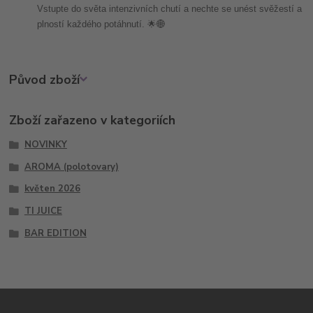
Vstupte do světa intenzivních chutí a nechte se unést svěžestí a
plností každého potáhnutí. 🌟🌐
Původ zboží
Zboží zařazeno v kategoriích
NOVINKY
AROMA (polotovary)
květen 2026
TI JUICE
BAR EDITION