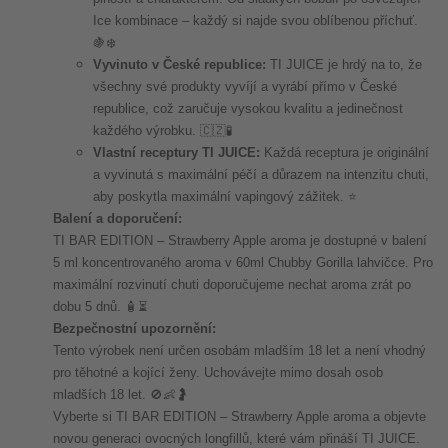
Ice kombinace – každý si najde svou oblíbenou příchuť.
🍇❄️
Vyvinuto v České republice:
TI JUICE je hrdý na to, že
všechny své produkty vyvíjí a vyrábí přímo v České
republice, což zaručuje vysokou kvalitu a jedinečnost
každého výrobku. 🇨🇿🧪
Vlastní receptury TI JUICE:
Každá receptura je originální
a vyvinutá s maximální péčí a důrazem na intenzitu chuti,
aby poskytla maximální vapingový zážitek. ⭐
Balení a doporučení:
TI BAR EDITION – Strawberry Apple aroma je dostupné v balení
5 ml koncentrovaného aroma v 60ml Chubby Gorilla lahvičce. Pro
maximální rozvinutí chuti doporučujeme nechat aroma zrát po
dobu 5 dnů. 🧴⏳
Bezpečnostní upozornění:
Tento výrobek není určen osobám mladším 18 let a není vhodný
pro těhotné a kojící ženy. Uchovávejte mimo dosah osob
mladších 18 let. 🚫👶🤰
Vyberte si TI BAR EDITION – Strawberry Apple aroma a objevte
novou generaci ovocných longfillů, které vám přináší TI JUICE.