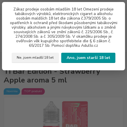
0
ks
775960937
CZK
Zákaz prodeje osobám mladším 18 let Omezení prodeje
za
0 Kč
8:00-20:00
tabákových výrobků, elektronických cigaret a alkoholu
osobám maldších 18 let dle zákona č.379/2005 Sb. o
opatřeních k ochraně před škodami působenými tabákovými
Menu
výrobky, alkoholem a jinými návykovými látkami a o změně
souvisejících zákonů ve znění zákonů č. 225/2006 Sb., č.
274/2008 Sb. a č. 305/2009 Sb. V okamžiku prodeje je
ověřován věk kupujícího spotřebitele dle § 6 zákon č.
Hledat
65/2017 Sb. Pomocí doplňku Adulto.cz
Ano, jsem starší 18 let
Ne, jsem mladší 18 let
Úvod
AROMA (polotovary)
TI Bar Edition - Strawberry Apple aroma 5 ml
TI Bar Edition - Strawberry
Apple aroma 5 ml
Novinka
TOP produkt