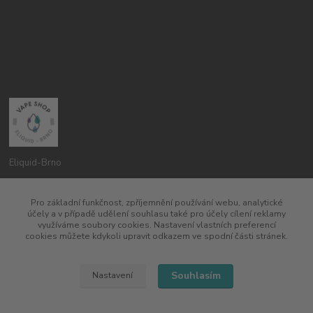
Eliquid-Brno
Petr Pavlík
Pro základní funkčnost, zpříjemnění používání webu, analytické
775960937
účely a v případě udělení souhlasu také pro účely cílení reklamy
8:00-20:00
využíváme soubory cookies. Nastavení vlastních preferencí
cookies můžete kdykoli upravit odkazem ve spodní části stránek.
info@eliquid-brno.cz
Souhlasím
Nastavení