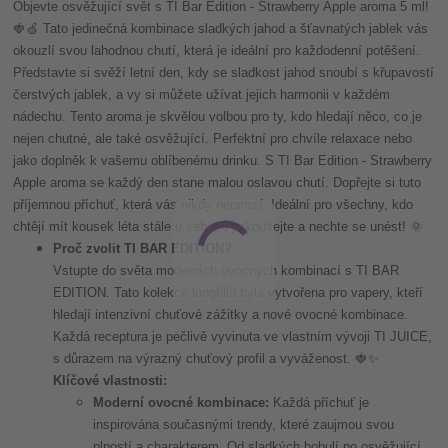
Objevte osvěžující svět s TI Bar Edition - Strawberry Apple aroma 5 ml!
🍓🍏 Tato jedinečná kombinace sladkých jahod a šťavnatých jablek vás
okouzlí svou lahodnou chutí, která je ideální pro každodenní potěšení.
Představte si svěží letní den, kdy se sladkost jahod snoubí s křupavostí
čerstvých jablek, a vy si můžete užívat jejich harmonii v každém
nádechu. Tento aroma je skvělou volbou pro ty, kdo hledají něco, co je
nejen chutné, ale také osvěžující. Perfektní pro chvíle relaxace nebo
jako doplněk k vašemu oblíbenému drinku. S TI Bar Edition - Strawberry
Apple aroma se každý den stane malou oslavou chutí. Dopřejte si tuto
příjemnou příchuť, která vás nikdy neomrzí. Ideální pro všechny, kdo
chtějí mít kousek léta stále u sebe. Vyzkoušejte a nechte se unést! 🌞
Proč zvolit TI BAR EDITION?
Vstupte do světa moderních ovocných kombinací s TI BAR
EDITION. Tato kolekce longfillů byla vytvořena pro vapery, kteří
hledají intenzivní chuťové zážitky a nové ovocné kombinace.
Každá receptura je pečlivě vyvinuta ve vlastním vývoji TI JUICE,
s důrazem na výrazný chuťový profil a vyváženost. 🍓✨
Klíčové vlastnosti:
Moderní ovocné kombinace:
Každá příchuť je
inspirována současnými trendy, které zaujmou svou
plností a charakterem. Od sladkých bobulí po osvěžující