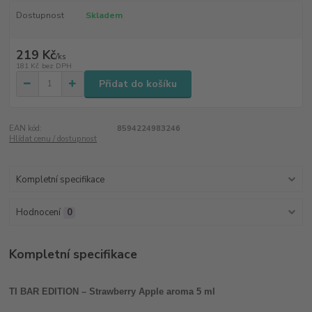
Dostupnost
Skladem
219 Kč
/
ks
181 Kč
bez DPH
Přidat do košíku
EAN kód:
8594224983246
Hlídat cenu / dostupnost
Kompletní specifikace
Hodnocení
0
Kompletní specifikace
TI BAR EDITION – Strawberry Apple aroma 5 ml