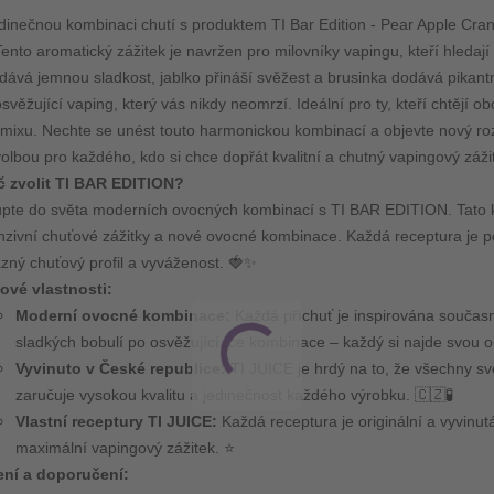
dinečnou kombinaci chutí s produktem TI Bar Edition - Pear Apple Cran
Tento aromatický zážitek je navržen pro milovníky vapingu, kteří hleda
ává jemnou sladkost, jablko přináší svěžest a brusinka dodává pikantní
osvěžující vaping, který vás nikdy neomrzí. Ideální pro ty, kteří chtějí 
mixu. Nechte se unést touto harmonickou kombinací a objevte nový roz
volbou pro každého, kdo si chce dopřát kvalitní a chutný vapingový záži
č zvolit TI BAR EDITION?
pte do světa moderních ovocných kombinací s TI BAR EDITION. Tato kole
nzivní chuťové zážitky a nové ovocné kombinace. Každá receptura je pe
zný chuťový profil a vyváženost. 🍓✨
čové vlastnosti:
Moderní ovocné kombinace:
Každá příchuť je inspirována současn
sladkých bobulí po osvěžující Ice kombinace – každý si najde svou o
Vyvinuto v České republice:
TI JUICE je hrdý na to, že všechny své
zaručuje vysokou kvalitu a jedinečnost každého výrobku. 🇨🇿🧪
Vlastní receptury TI JUICE:
Každá receptura je originální a vyvinut
maximální vapingový zážitek. ⭐
ení a doporučení: