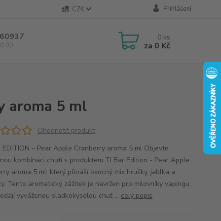
Přihlášení
CZK
60937
0
ks
za
0 Kč
0:00
ry aroma 5 ml
Ohodnotit produkt
 EDITION – Pear Apple Cranberry aroma 5 ml Objevte
čnou kombinaci chutí s produktem TI Bar Edition - Pear Apple
rry aroma 5 ml, který přináší ovocný mix hrušky, jablka a
ky. Tento aromatický zážitek je navržen pro milovníky vapingu,
ledají vyváženou sladkokyselou chuť ...
celý popis