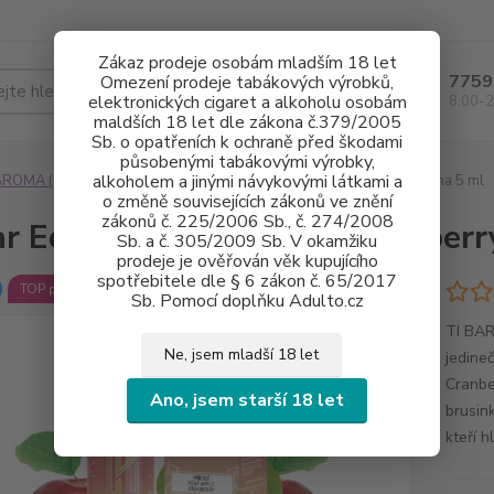
Zákaz prodeje osobám mladším 18 let
7759
Omezení prodeje tabákových výrobků,
Hledat
elektronických cigaret a alkoholu osobám
8:00-2
maldších 18 let dle zákona č.379/2005
Sb. o opatřeních k ochraně před škodami
působenými tabákovými výrobky,
alkoholem a jinými návykovými látkami a
ROMA (polotovary)
TI Bar Edition - Pear Apple Cranberry aroma 5 ml
o změně souvisejících zákonů ve znění
zákonů č. 225/2006 Sb., č. 274/2008
ar Edition - Pear Apple Cranber
Sb. a č. 305/2009 Sb. V okamžiku
prodeje je ověřován věk kupujícího
spotřebitele dle § 6 zákon č. 65/2017
TOP produkt
Sb. Pomocí doplňku Adulto.cz
TI BAR
Ne, jsem mladší 18 let
jedine
Cranbe
Ano, jsem starší 18 let
brusin
kteří h