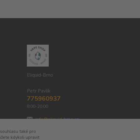
Eliquid-Brno
Petr Pavlík
775960937
8:00-20:00
info@eliquid-brno.cz
 souhlasu také pro
žete kdykoli upravit