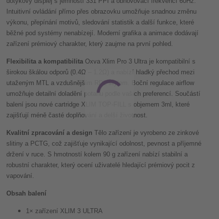
dotykový displej s jemností 331 PPI a obnovovací frekvencí 60Hz.
Intuitivní ovládání přímo přes obrazovku umožňuje snadnou změnu
výkonu, přepínání motivů, sledování statistik a další funkce, které
běžné pod systémy nenabízejí. Moderní grafika a animace dodávají
zařízení prémiový charakter, který zaujme na první pohled.
Flexibilita a kompatibilita
Oxva Xlim Pro 3 Ultra je kompatibilní s
širokou škálou odporů (0.4Ω – 1.2Ω) a nabízí hladký přechod mezi
utaženým MTL a vzdušnějším RDL stylem. Boční regulace airflow
umožňuje detailní doladění potahu podle vašich preferencí. Součástí
balení jsou nové cartridge XLIM TOP-FILL s objemem 3ml, které
zajišťují méně časté doplňování a delší životnost.
Kvalitní zpracování a design
Tělo zařízení je vyrobeno ze zinkové
slitiny a PCTG, což zajišťuje vynikající odolnost, pevnost a příjemné
držení v ruce. S hmotností kolem 90 g zařízení nabízí stabilní a
robustní charakter, který ocení uživatelé hledající prémiový pocit z
vapování.
Obsah balení
1× zařízení XLIM 3 ULTRA