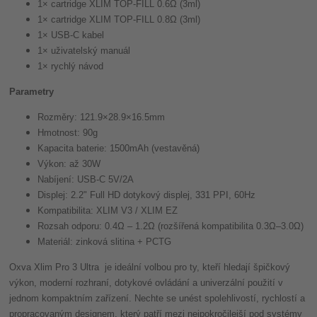
1× cartridge XLIM TOP-FILL 0.6Ω (3ml)
1× cartridge XLIM TOP-FILL 0.8Ω (3ml)
1× USB-C kabel
1× uživatelský manuál
1× rychlý návod
Parametry
Rozměry: 121.9×28.9×16.5mm
Hmotnost: 90g
Kapacita baterie: 1500mAh (vestavěná)
Výkon: až 30W
Nabíjení: USB-C 5V/2A
Displej: 2.2" Full HD dotykový displej, 331 PPI, 60Hz
Kompatibilita: XLIM V3 / XLIM EZ
Rozsah odporu: 0.4Ω – 1.2Ω (rozšířená kompatibilita 0.3Ω–3.0Ω)
Materiál: zinková slitina + PCTG
Oxva Xlim Pro 3 Ultra je ideální volbou pro ty, kteří hledají špičkový
výkon, moderní rozhraní, dotykové ovládání a univerzální použití v
jednom kompaktním zařízení. Nechte se unést spolehlivostí, rychlostí a
propracovaným designem, který patří mezi nejpokročilejší pod systémy