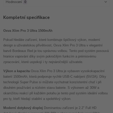
Hodnocení
0
Kompletní specifikace
Oxva Xlim Pro 3 Ultra 1500mAh
Pokud hledáte zařízení, které kombinuje špičkový výkon, moderní
design a uživatelskou přívětivost, Oxva Xlim Pro 3 Ultra v elegantní
barvě Bordeaux Red je tou správnou volbou. Tento pod systém posouvá
hranice vapování díky svým pokročilým funkcím a prémiovému
zpracování, které uspokojí i ty nejnáročnější uživatele.
Výkon a kapacita
Oxva Xlim Pro 3 Ultra je vybaven vysokokapacitní
baterií 1500mAh, která podporuje rychlé USB-C nabíjení (5V/2A). Díky
technologii Super Pulse si můžete vychutnat konzistentní chuť i při
dlouhém používání a nízkém stavu baterie. S výkonem až 30W a
okamžitou reakcí při každém potahu je tento pod systém ideální volbou
pro ty, kteří hledají stabilní a spolehlivý výkon.
Moderní dotykový displej
Dominantou zařízení je 2.2" Full HD