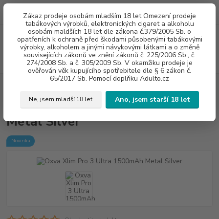
0
ks
775960937
CZK
Zákaz prodeje osobám mladším 18 let Omezení prodeje
za
0 Kč
8:00-20:00
tabákových výrobků, elektronických cigaret a alkoholu
osobám maldších 18 let dle zákona č.379/2005 Sb. o
Menu
opatřeních k ochraně před škodami působenými tabákovými
výrobky, alkoholem a jinými návykovými látkami a o změně
souvisejících zákonů ve znění zákonů č. 225/2006 Sb., č.
Hledat
274/2008 Sb. a č. 305/2009 Sb. V okamžiku prodeje je
ověřován věk kupujícího spotřebitele dle § 6 zákon č.
65/2017 Sb. Pomocí doplňku Adulto.cz
Úvod
E - CIGARETY
Oxva Xlim Pro 3 Ultra 1500mAh Metal Silver
Ano, jsem starší 18 let
Ne, jsem mladší 18 let
Oxva Xlim Pro 3 Ultra 1500mAh
Metal Silver
Novinka