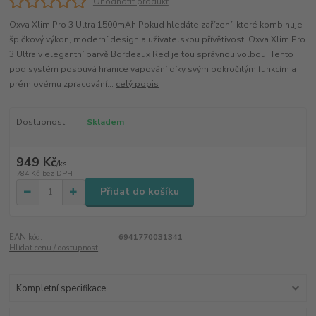
Ohodnotit produkt
Oxva Xlim Pro 3 Ultra 1500mAh Pokud hledáte zařízení, které kombinuje
špičkový výkon, moderní design a uživatelskou přívětivost, Oxva Xlim Pro
3 Ultra v elegantní barvě Bordeaux Red je tou správnou volbou. Tento
pod systém posouvá hranice vapování díky svým pokročilým funkcím a
prémiovému zpracování...
celý popis
Dostupnost
Skladem
949 Kč
/
ks
784 Kč
bez DPH
Přidat do košíku
EAN kód:
6941770031341
Hlídat cenu / dostupnost
Kompletní specifikace