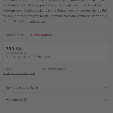
úspěšné řady XLIM, který přináší výrazně silnější výkon, delší výdrž a
modernizované uživatelské rozhraní. Tento inovativní produkt je ideální
volbou pro všechny, kteří hledají kombinaci výkonu, rychlosti, komfortu a
flexibility. Srdce...
celý popis
Dostupnost
Není skladem
799 Kč
/
ks
660 Kč
bez DPH
Momentálně není k dispozici
EAN kód:
6941770045034
Hlídat cenu / dostupnost
Kompletní specifikace
Hodnocení
0