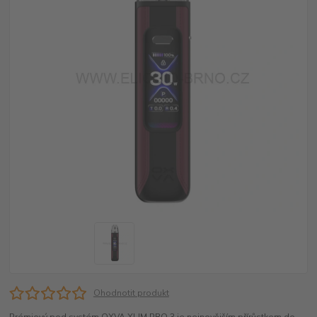
Ohodnotit produkt
Prémiový pod systém OXVA XLIM PRO 3 je nejnovějším přírůstkem do