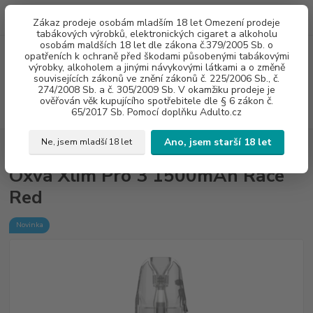
0
ks
775960937
CZK
Zákaz prodeje osobám mladším 18 let Omezení prodeje
za
0 Kč
8:00-20:00
tabákových výrobků, elektronických cigaret a alkoholu
osobám maldších 18 let dle zákona č.379/2005 Sb. o
opatřeních k ochraně před škodami působenými tabákovými
Menu
výrobky, alkoholem a jinými návykovými látkami a o změně
souvisejících zákonů ve znění zákonů č. 225/2006 Sb., č.
274/2008 Sb. a č. 305/2009 Sb. V okamžiku prodeje je
ověřován věk kupujícího spotřebitele dle § 6 zákon č.
Hledat
65/2017 Sb. Pomocí doplňku Adulto.cz
Ano, jsem starší 18 let
Ne, jsem mladší 18 let
Úvod
E - CIGARETY
Oxva Xlim Pro 3 1500mAh Race Red
Oxva Xlim Pro 3 1500mAh Race
Red
Novinka