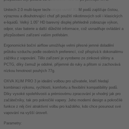
Unitech 2.0 multi-layer technologie uvnitř XLIM podů zajišťuje čistou,
výraznou a dlouhotrvající chuť při použití nikotinových solí i klasických
e-liquidů. Velký 1.05" HD barevný displej přehledně zobrazuje výkon,
odpor, stav baterie a další důležité informace, což usnadňuje ovládání a
přizpůsobení zařízení vašim potřebám.
Ergonomické boční airflow umožňuje velmi přesné jemné doladění
průtoku vzduchu podle osobních preferencí, což přispívá k dokonalému
zážitku z vapování. Tělo zařízení je vyrobeno ze zinkové slitiny a
PCTG, díky čemuž je odolné, příjemné do ruky a přitom si zachovává
nízkou hmotnost pouhých 77g.
OXVA XLIM PRO 3 je ideální volbou pro uživatele, kteří hledají
kombinaci výkonu, rychlosti, komfortu a flexibilní kompatibility podů.
Díky vysoké spolehlivosti a prémiovému zpracování je vhodný jak pro
začátečníky, tak pro pokročilé vapery. Jeho moderní design a pokročilé
funkce z něj činí atraktivní volbu pro každého, kdo chce posunout své
vapování na vyšší úroveň.
Parametry: