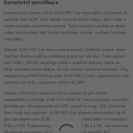
Kompletní specifikace
Prémiový pod systém OXVA XLIM PRO 3 je nejnovějším přírůstkem do
úspěšné řady XLIM, který přináší výrazně silnější výkon, delší výdrž a
modernizované uživatelské rozhraní. Tento inovativní produkt je ideální
volbou pro všechny, kteří hledají kombinaci výkonu, rychlosti, komfortu
a flexibility.
Srdcem XLIM PRO 3 je nová vysokokapacitní 1500mAh baterie, která
zajišťuje dlouhou výdrž a spolehlivý provoz po celý den. Turbo nabíjení
přes USB-C (5V/2A) umožňuje rychlé a efektivní dobíjení, takže se
nikdy nebudete muset obávat, že vás zařízení nechá na holičkách. Díky
inteligentnímu PHOTON čipu patří XLIM PRO 3 mezi nejpokročilejší pod
systémy své třídy, s podporou výkonu až 30W.
Jednou z klíčových vlastností tohoto zařízení je jeho široká
kompatibilita s cartridge XLIM V3 a XLIM EZ, která poskytuje maximální
flexibilitu pro uživatele preferující MTL (mouth-to-lung) i RDL (restricted
direct lung) styl vapování. XLIM PRO 3 je vybaven inovovanými top-fill
pod cartridgemi série XLIM V3, které jsou součástí balení ve variantách
0.6Ω a 0.8Ω. Podporovány jsou také odpory 0.4Ω a 1.2Ω, což umožňuje
přizpůsobit styl potahu od razantního RDL až po jemnější MTL.