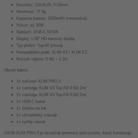
Rozměry: 119.9×25.7×15mm
Hmotnost: 77.4g
Kapacita baterie: 1500mAh (vestavěná)
Výkon: až 30W
Nabíjení: USB-C 5V/2A
Displej: 1.05" HD barevný displej
Typ plnění: Top-fill (shora)
Kompatibilita podů: XLIM V3 / XLIM EZ
Rozsah odporu: 0.4Ω – 1.2Ω
Obsah balení:
1× zařízení XLIM PRO 3
1× cartridge XLIM V3 Top-Fill 0.6Ω 2ml
1× cartridge XLIM V3 Top-Fill 0.8Ω 2ml
1× USB-C kabel
1× šňůrka na krk
1× uživatelský manuál
1× rychlý návod
OXVA XLIM PRO 3 je skutečně prémiový pod systém, který kombinuje