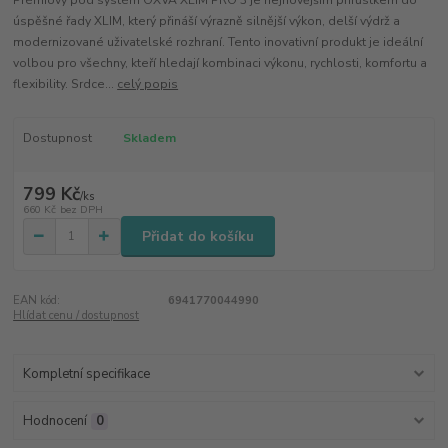
Prémiový pod systém OXVA XLIM PRO 3 je nejnovějším přírůstkem do
úspěšné řady XLIM, který přináší výrazně silnější výkon, delší výdrž a
modernizované uživatelské rozhraní. Tento inovativní produkt je ideální
volbou pro všechny, kteří hledají kombinaci výkonu, rychlosti, komfortu a
flexibility. Srdce...
celý popis
Dostupnost
Skladem
799 Kč
/
ks
660 Kč
bez DPH
Přidat do košíku
EAN kód:
6941770044990
Hlídat cenu / dostupnost
Kompletní specifikace
Hodnocení
0