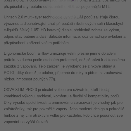
0.6Ω a 0.8Ω. Podporovány jsou také odpory 0.4Ω a 1.2Ω, což umožňuje
přizpůsobit styl potahu od razantního RDL až po jemnější MTL.
Unitech 2.0 multi-layer technologie uvnitř XLIM podů zajišťuje čistou,
výraznou a dlouhotrvající chuť při použití nikotinových solí i klasických
e-liquidů. Velký 1.05" HD barevný displej přehledně zobrazuje výkon,
odpor, stav baterie a další důležité informace, což usnadňuje ovládání a
přizpůsobení zařízení vašim potřebám.
Ergonomické boční airflow umožňuje velmi přesné jemné doladění
průtoku vzduchu podle osobních preferencí, což přispívá k dokonalému
zážitku z vapování. Tělo zařízení je vyrobeno ze zinkové slitiny a
PCTG, díky čemuž je odolné, příjemné do ruky a přitom si zachovává
nízkou hmotnost pouhých 77g.
OXVA XLIM PRO 3 je ideální volbou pro uživatele, kteří hledají
kombinaci výkonu, rychlosti, komfortu a flexibilní kompatibility podů.
Díky vysoké spolehlivosti a prémiovému zpracování je vhodný jak pro
začátečníky, tak pro pokročilé vapery. Jeho moderní design a pokročilé
funkce z něj činí atraktivní volbu pro každého, kdo chce posunout své
vapování na vyšší úroveň.