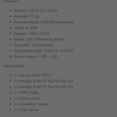
Parametry:
Rozměry: 119.9×25.7×15mm
Hmotnost: 77.4g
Kapacita baterie: 1500mAh (vestavěná)
Výkon: až 30W
Nabíjení: USB-C 5V/2A
Displej: 1.05" HD barevný displej
Typ plnění: Top-fill (shora)
Kompatibilita podů: XLIM V3 / XLIM EZ
Rozsah odporu: 0.4Ω – 1.2Ω
Obsah balení:
1× zařízení XLIM PRO 3
1× cartridge XLIM V3 Top-Fill 0.6Ω 2ml
1× cartridge XLIM V3 Top-Fill 0.8Ω 2ml
1× USB-C kabel
1× šňůrka na krk
1× uživatelský manuál
1× rychlý návod