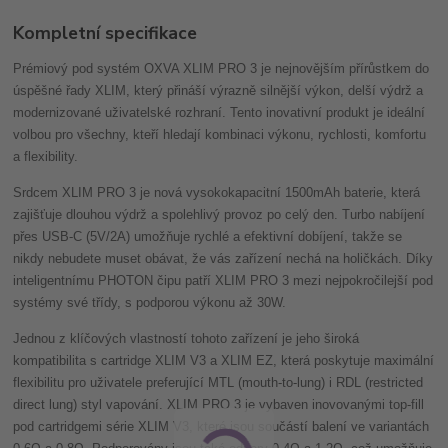
Kompletní specifikace
Prémiový pod systém OXVA XLIM PRO 3 je nejnovějším přírůstkem do
úspěšné řady XLIM, který přináší výrazně silnější výkon, delší výdrž a
modernizované uživatelské rozhraní. Tento inovativní produkt je ideální
volbou pro všechny, kteří hledají kombinaci výkonu, rychlosti, komfortu
a flexibility.
Srdcem XLIM PRO 3 je nová vysokokapacitní 1500mAh baterie, která
zajišťuje dlouhou výdrž a spolehlivý provoz po celý den. Turbo nabíjení
přes USB-C (5V/2A) umožňuje rychlé a efektivní dobíjení, takže se
nikdy nebudete muset obávat, že vás zařízení nechá na holičkách. Díky
inteligentnímu PHOTON čipu patří XLIM PRO 3 mezi nejpokročilejší pod
systémy své třídy, s podporou výkonu až 30W.
Jednou z klíčových vlastností tohoto zařízení je jeho široká
kompatibilita s cartridge XLIM V3 a XLIM EZ, která poskytuje maximální
flexibilitu pro uživatele preferující MTL (mouth-to-lung) i RDL (restricted
direct lung) styl vapování. XLIM PRO 3 je vybaven inovovanými top-fill
pod cartridgemi série XLIM V3, které jsou součástí balení ve variantách