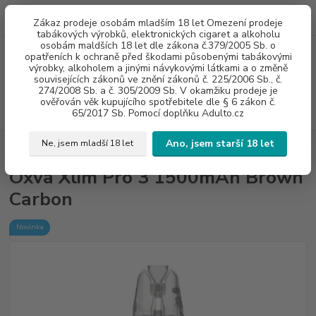
0
ks
775960937
CZK
Zákaz prodeje osobám mladším 18 let Omezení prodeje
za
0 Kč
8:00-20:00
tabákových výrobků, elektronických cigaret a alkoholu
osobám maldších 18 let dle zákona č.379/2005 Sb. o
opatřeních k ochraně před škodami působenými tabákovými
Menu
výrobky, alkoholem a jinými návykovými látkami a o změně
souvisejících zákonů ve znění zákonů č. 225/2006 Sb., č.
274/2008 Sb. a č. 305/2009 Sb. V okamžiku prodeje je
ověřován věk kupujícího spotřebitele dle § 6 zákon č.
Hledat
65/2017 Sb. Pomocí doplňku Adulto.cz
Ano, jsem starší 18 let
Ne, jsem mladší 18 let
Úvod
E - CIGARETY
Oxva Xlim Pro 3 1500mAh Brown Carbon
Oxva Xlim Pro 3 1500mAh Brown
Carbon
Novinka