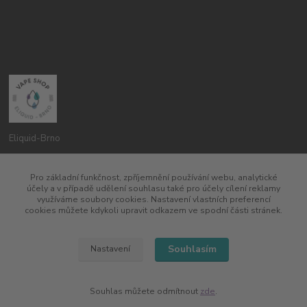
Eliquid-Brno
Petr Pavlík
Pro základní funkčnost, zpříjemnění používání webu, analytické
775960937
účely a v případě udělení souhlasu také pro účely cílení reklamy
8:00-20:00
využíváme soubory cookies. Nastavení vlastních preferencí
cookies můžete kdykoli upravit odkazem ve spodní části stránek.
info@eliquid-brno.cz
Souhlasím
Nastavení
Souhlas můžete odmítnout
zde
.
Vytvořeno na
Eshop-rychle.cz