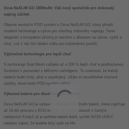
Oxva NeXLiM GO 1800mAh: Váš nový společník pro dokonalý
vaping zážitek
Objevte revoluční POD systém s Oxva NeXLiM GO, který přináší
moderní technologii a výkon pro všechny milovníky vapingu. Tento
elegantní a kompaktní přístroj je navržen s důrazem na výkon, výdrž a
chuť, což z něj činí ideální volbu pro každodenní použití.
Výjimečná technologie pro lepší chuť
S technologií Dual Mesh zažijete až o 200 % lepší chuť a prodlouženou
životnost v porovnání s běžnými cartridgemi. To znamená, že každý
nádech bude čistý, plný a uspokojivý. Užijte si neuvěřitelné chuťové
zážitky, které tento POD systém nabízí.
Výkonná baterie pro dlouhotrvající zážitek
Oxva NeXLiM GO je vybaven výkonnou 1800mAh baterií, která zajišťuje
až 10 dní provozu v ECO režimu. Už žádné starosti s častým
nabíjením! A když už je potřeba baterii dobít, rychlé 5V/2A USB-C
nabíjení zajistí, že budete brzy zpět ve hře.