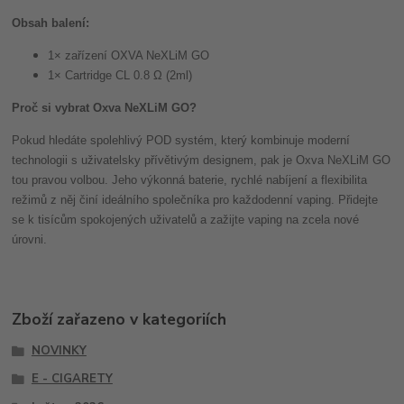
Obsah balení:
1× zařízení OXVA NeXLiM GO
1× Cartridge CL 0.8 Ω (2ml)
Proč si vybrat Oxva NeXLiM GO?
Pokud hledáte spolehlivý POD systém, který kombinuje moderní
technologii s uživatelsky přívětivým designem, pak je Oxva NeXLiM GO
tou pravou volbou. Jeho výkonná baterie, rychlé nabíjení a flexibilita
režimů z něj činí ideálního společníka pro každodenní vaping. Přidejte
se k tisícům spokojených uživatelů a zažijte vaping na zcela nové
úrovni.
Zboží zařazeno v kategoriích
NOVINKY
E - CIGARETY