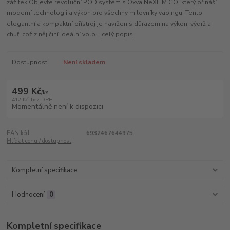
zážitek Objevte revoluční POD systém s Oxva NeXLiM GO, který přináší
moderní technologii a výkon pro všechny milovníky vapingu. Tento
elegantní a kompaktní přístroj je navržen s důrazem na výkon, výdrž a
chuť, což z něj činí ideální volb...
celý popis
Dostupnost
Není skladem
499 Kč
/
ks
412 Kč
bez DPH
Momentálně není k dispozici
EAN kód:
6932467644975
Hlídat cenu / dostupnost
Kompletní specifikace
Hodnocení
0
Kompletní specifikace