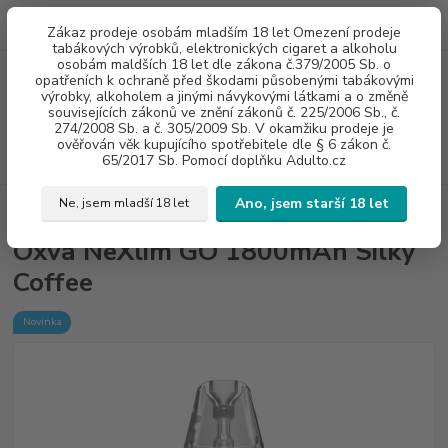
0
ks
775960937
CZK
Zákaz prodeje osobám mladším 18 let Omezení prodeje
za
0 Kč
8:00-20:00
tabákových výrobků, elektronických cigaret a alkoholu
osobám maldších 18 let dle zákona č.379/2005 Sb. o
opatřeních k ochraně před škodami působenými tabákovými
Menu
výrobky, alkoholem a jinými návykovými látkami a o změně
souvisejících zákonů ve znění zákonů č. 225/2006 Sb., č.
274/2008 Sb. a č. 305/2009 Sb. V okamžiku prodeje je
ověřován věk kupujícího spotřebitele dle § 6 zákon č.
Hledat
65/2017 Sb. Pomocí doplňku Adulto.cz
Ano, jsem starší 18 let
Ne, jsem mladší 18 let
Úvod
E - CIGARETY
Oxva NeXlim GO 1800mAh Silky Coffee
Oxva NeXlim GO 1800mAh Silky
Coffee
Novinka