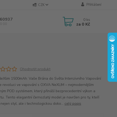
Přihlášení
CZK
60937
0
ks
za
0 Kč
0:00
Ohodnotit produkt
eXlim 1500mAh: Vaše Brána do Světa Intenzivního Vapování
e revoluci ve vapování s OXVA NeXLIM – nejmodernějším
ným POD systémem, který přináší bezprecedentní výkon a
litu. Tento elegantní černozlatý model je navržen pro ty, kteří
 nejen styl, ale i technologickou doko...
celý popis