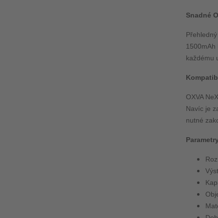
Snadné O
Přehledný 
1500mAh b
každému už
Kompatibil
OXVA NeXLI
Navíc je z
nutné zako
Parametry
Roz
Výs
Kap
Obj
Mat
Dobí