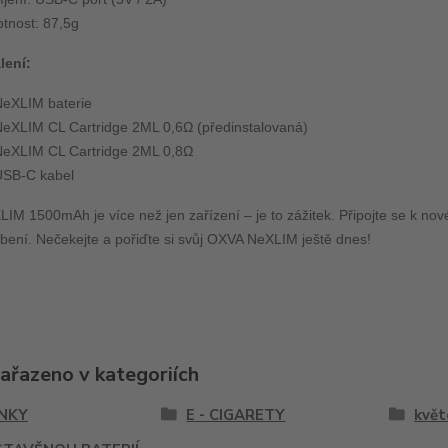
tnost: 87,5g
lení:
NeXLIM baterie
NeXLIM CL Cartridge 2ML 0,6Ω (předinstalovaná)
NeXLIM CL Cartridge 2ML 0,8Ω
USB-C kabel
M 1500mAh je více než jen zařízení – je to zážitek. Připojte se k no
bení. Nečekejte a pořiďte si svůj OXVA NeXLIM ještě dnes!
zařazeno v kategoriích
NKY
E - CIGARETY
květ