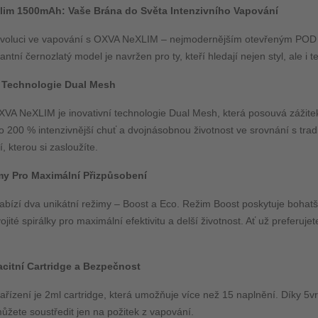
lim 1500mAh: Vaše Brána do Světa Intenzivního Vapování
evoluci ve vapování s OXVA NeXLIM – nejmodernějším otevřeným POD sys
antní černozlatý model je navržen pro ty, kteří hledají nejen styl, ale i
á Technologie Dual Mesh
A NeXLIM je inovativní technologie Dual Mesh, která posouvá zážitek 
 o 200 % intenzivnější chuť a dvojnásobnou životnost ve srovnání s tra
, kterou si zasloužíte.
my Pro Maximální Přizpůsobení
abízí dva unikátní režimy – Boost a Eco. Režim Boost poskytuje bohatší
ojité spirálky pro maximální efektivitu a delší životnost. Ať už prefer
citní Cartridge a Bezpečnost
ařízení je 2ml cartridge, která umožňuje více než 15 naplnění. Díky 5vr
ůžete soustředit jen na požitek z vapování.