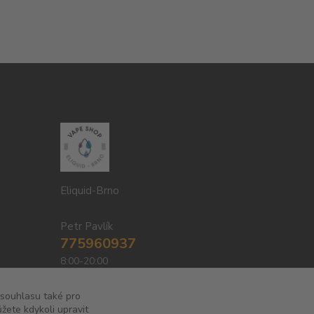
Eliquid-Brno
Petr Pavlík
775960937
8:00-20:00
info@eliquid-brno.cz
 souhlasu také pro
žete kdykoli upravit