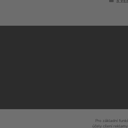
S VE
Pro základní funk
účely cílení reklam