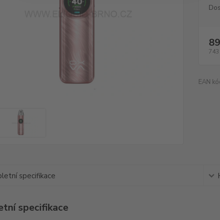
Dos
89
743
EAN kó
etní specifikace
tní specifikace