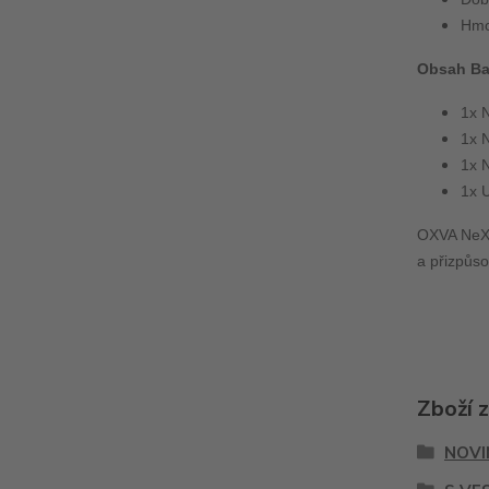
Hmo
Obsah Ba
1x 
1x 
1x 
1x 
OXVA NeXLI
a přizpůso
Zboží 
NOVI