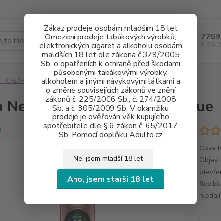
Zákaz prodeje osobám mladším 18 let
7759
Omezení prodeje tabákových výrobků,
Hledat
elektronických cigaret a alkoholu osobám
8:00-2
maldších 18 let dle zákona č.379/2005
Sb. o opatřeních k ochraně před škodami
působenými tabákovými výrobky,
alkoholem a jinými návykovými látkami a
 - CIGARETY
Oxva NeXlim 1500mAh Starry Blue
o změně souvisejících zákonů ve znění
zákonů č. 225/2006 Sb., č. 274/2008
 NeXlim 1500mAh Starry Blue
Sb. a č. 305/2009 Sb. V okamžiku
prodeje je ověřován věk kupujícího
spotřebitele dle § 6 zákon č. 65/2017
Sb. Pomocí doplňku Adulto.cz
Oxva N
Ne, jsem mladší 18 let
Objevt
otevře
Ano, jsem starší 18 let
flexibi
hledají