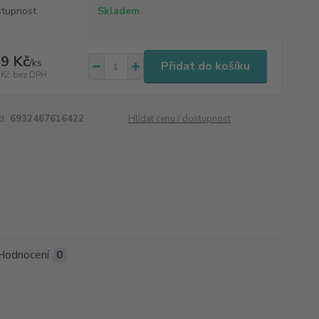
tupnost
Skladem
9 Kč
/
ks
Přidat do košíku
 Kč
bez DPH
d:
6932467616422
Hlídat cenu / dostupnost
Hodnocení
0