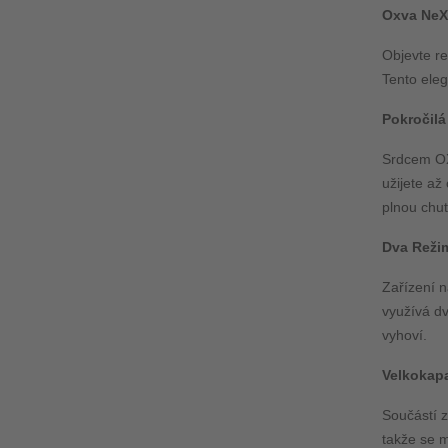
Oxva NeX
Objevte r
Tento eleg
Pokročil
Srdcem OXV
užijete až
plnou chutí
Dva Reži
Zařízení n
využívá dv
vyhoví.
Velkokapa
Součástí z
takže se m