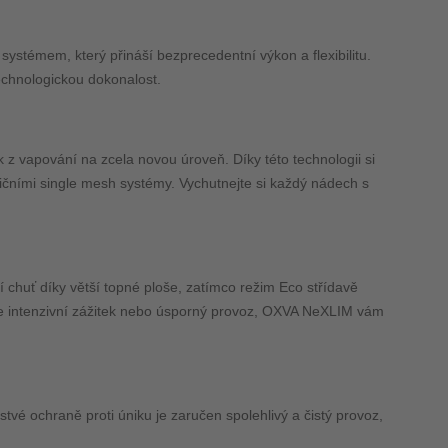
témem, který přináší bezprecedentní výkon a flexibilitu.
 technologickou dokonalost.
z vapování na zcela novou úroveň. Díky této technologii si
dičními single mesh systémy. Vychutnejte si každý nádech s
 chuť díky větší topné ploše, zatímco režim Eco střídavě
ujete intenzivní zážitek nebo úsporný provoz, OXVA NeXLIM vám
stvé ochraně proti úniku je zaručen spolehlivý a čistý provoz,