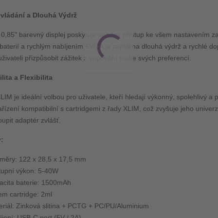
vládání a Dlouhá Výdrž
0,85" barevný displej poskytuje snadný přístup ke všem nastavením za
aterií a rychlým nabíjením 5V/2A je zajištěna dlouhá výdrž a rychlé 
ivateli přizpůsobit zážitek z vapování podle svých preferencí.
ita a Flexibilita
M je ideální volbou pro uživatele, kteří hledají výkonný, spolehlivý 
ařízení kompatibilní s cartridgemi z řady XLIM, což zvyšuje jeho univerz
upit adaptér zvlášť.
:
měry: 122 x 28,5 x 17,5 mm
tupní výkon: 5-40W
acita baterie: 1500mAh
em cartridge: 2ml
eriál: Zinková slitina + PCTG + PC/PU/Aluminium
jení: USB-C port (5V / 2A)