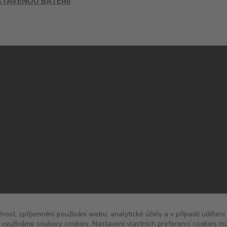
STAVĚNOU BATERIÍ
čnost, zpříjemnění používání webu, analytické účely a v případě udělení
y využíváme soubory cookies. Nastavení vlastních preferencí cookies mů