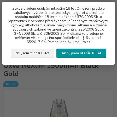
0
ks
775960937
CZK
Zákaz prodeje osobám mladším 18 let Omezení prodeje
za
0 Kč
8:00-20:00
tabákových výrobků, elektronických cigaret a alkoholu
osobám maldších 18 let dle zákona č.379/2005 Sb. o
opatřeních k ochraně před škodami působenými tabákovými
Menu
výrobky, alkoholem a jinými návykovými látkami a o změně
souvisejících zákonů ve znění zákonů č. 225/2006 Sb., č.
274/2008 Sb. a č. 305/2009 Sb. V okamžiku prodeje je
ověřován věk kupujícího spotřebitele dle § 6 zákon č.
Hledat
65/2017 Sb. Pomocí doplňku Adulto.cz
Ano, jsem starší 18 let
Ne, jsem mladší 18 let
Úvod
E - CIGARETY
Oxva NeXlim 1500mAh Black Gold
Oxva NeXlim 1500mAh Black
Gold
Novinka