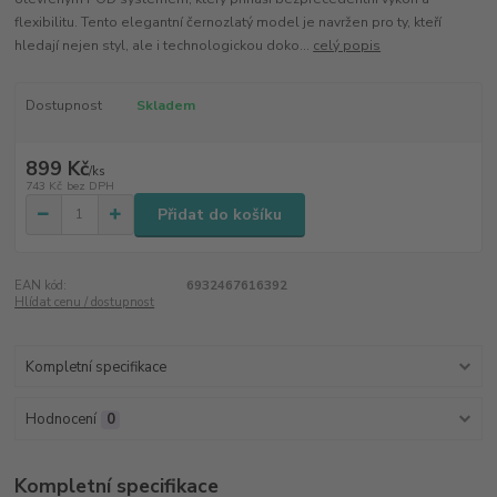
flexibilitu. Tento elegantní černozlatý model je navržen pro ty, kteří
hledají nejen styl, ale i technologickou doko...
celý popis
Dostupnost
Skladem
899 Kč
/
ks
743 Kč
bez DPH
Přidat do košíku
EAN kód:
6932467616392
Hlídat cenu / dostupnost
Kompletní specifikace
Hodnocení
0
Kompletní specifikace