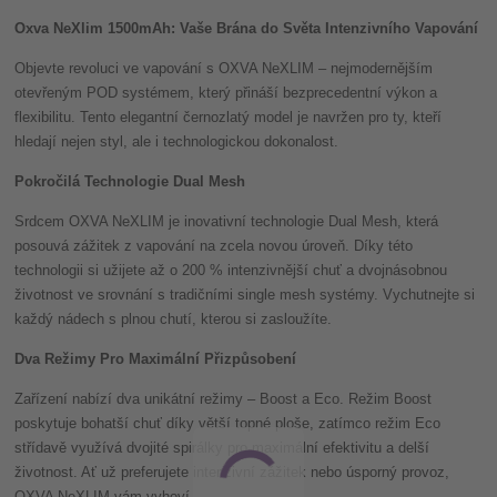
Oxva NeXlim 1500mAh: Vaše Brána do Světa Intenzivního Vapování
Objevte revoluci ve vapování s OXVA NeXLIM – nejmodernějším
otevřeným POD systémem, který přináší bezprecedentní výkon a
flexibilitu. Tento elegantní černozlatý model je navržen pro ty, kteří
hledají nejen styl, ale i technologickou dokonalost.
Pokročilá Technologie Dual Mesh
Srdcem OXVA NeXLIM je inovativní technologie Dual Mesh, která
posouvá zážitek z vapování na zcela novou úroveň. Díky této
technologii si užijete až o 200 % intenzivnější chuť a dvojnásobnou
životnost ve srovnání s tradičními single mesh systémy. Vychutnejte si
každý nádech s plnou chutí, kterou si zasloužíte.
Dva Režimy Pro Maximální Přizpůsobení
Zařízení nabízí dva unikátní režimy – Boost a Eco. Režim Boost
poskytuje bohatší chuť díky větší topné ploše, zatímco režim Eco
střídavě využívá dvojité spirálky pro maximální efektivitu a delší
životnost. Ať už preferujete intenzivní zážitek nebo úsporný provoz,