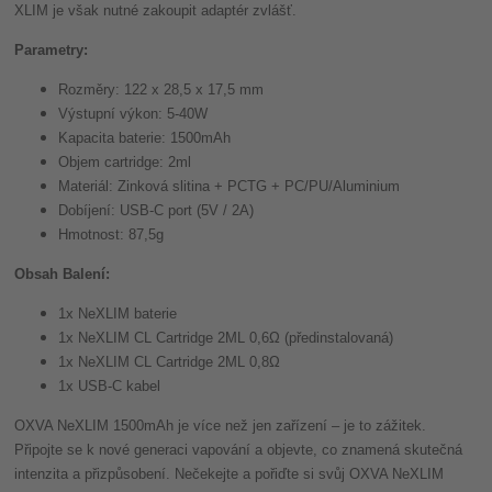
XLIM je však nutné zakoupit adaptér zvlášť.
Parametry:
Rozměry: 122 x 28,5 x 17,5 mm
Výstupní výkon: 5-40W
Kapacita baterie: 1500mAh
Objem cartridge: 2ml
Materiál: Zinková slitina + PCTG + PC/PU/Aluminium
Dobíjení: USB-C port (5V / 2A)
Hmotnost: 87,5g
Obsah Balení:
1x NeXLIM baterie
1x NeXLIM CL Cartridge 2ML 0,6Ω (předinstalovaná)
1x NeXLIM CL Cartridge 2ML 0,8Ω
1x USB-C kabel
OXVA NeXLIM 1500mAh je více než jen zařízení – je to zážitek.
Připojte se k nové generaci vapování a objevte, co znamená skutečná
intenzita a přizpůsobení. Nečekejte a pořiďte si svůj OXVA NeXLIM