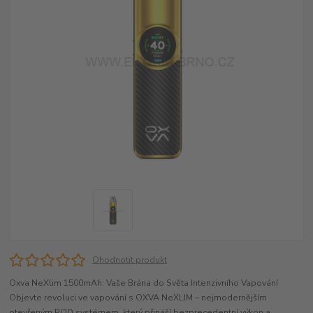
Ohodnotit produkt
Oxva NeXlim 1500mAh: Vaše Brána do Světa Intenzivního Vapování
Objevte revoluci ve vapování s OXVA NeXLIM – nejmodernějším
otevřeným POD systémem, který přináší bezprecedentní výkon a