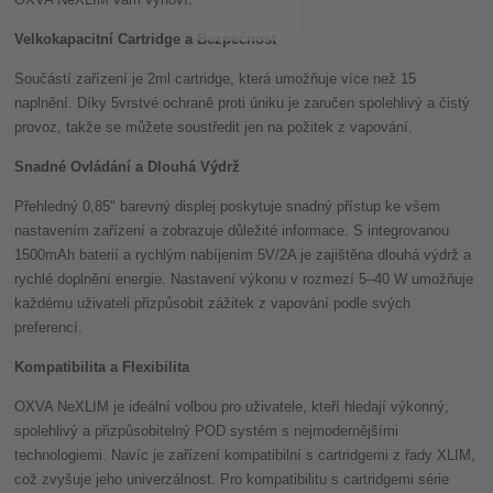
OXVA NeXLIM vám vyhoví.
Velkokapacitní Cartridge a Bezpečnost
Součástí zařízení je 2ml cartridge, která umožňuje více než 15
naplnění. Díky 5vrstvé ochraně proti úniku je zaručen spolehlivý a čistý
provoz, takže se můžete soustředit jen na požitek z vapování.
Snadné Ovládání a Dlouhá Výdrž
Přehledný 0,85" barevný displej poskytuje snadný přístup ke všem
nastavením zařízení a zobrazuje důležité informace. S integrovanou
1500mAh baterií a rychlým nabíjením 5V/2A je zajištěna dlouhá výdrž a
rychlé doplnění energie. Nastavení výkonu v rozmezí 5–40 W umožňuje
každému uživateli přizpůsobit zážitek z vapování podle svých
preferencí.
Kompatibilita a Flexibilita
OXVA NeXLIM je ideální volbou pro uživatele, kteří hledají výkonný,
spolehlivý a přizpůsobitelný POD systém s nejmodernějšími
technologiemi. Navíc je zařízení kompatibilní s cartridgemi z řady XLIM,
což zvyšuje jeho univerzálnost. Pro kompatibilitu s cartridgemi série