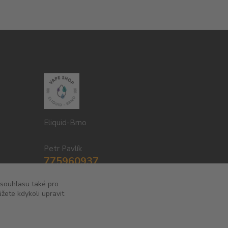
Eliquid-Brno
Petr Pavlík
775960937
8:00-20:00
 souhlasu také pro
žete kdykoli upravit
info@eliquid-brno.cz