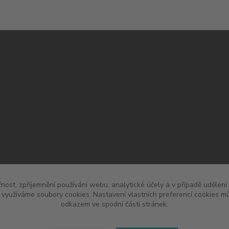
čnost, zpříjemnění používání webu, analytické účely a v případě udělení
y využíváme soubory cookies. Nastavení vlastních preferencí cookies mů
odkazem ve spodní části stránek.