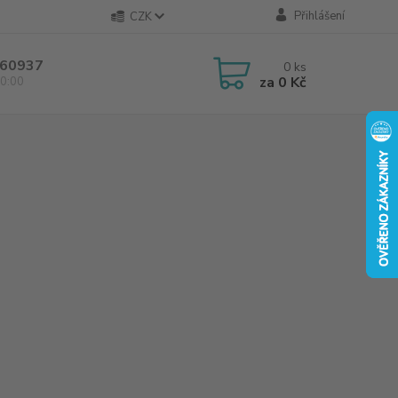
Přihlášení
CZK
60937
0
ks
za
0 Kč
0:00