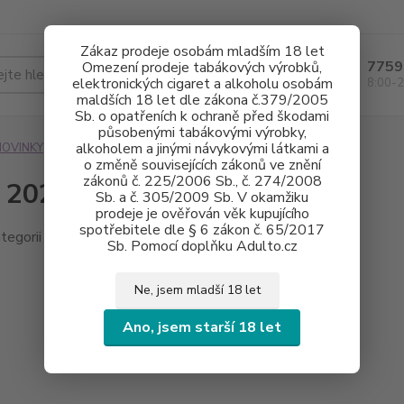
Zákaz prodeje osobám mladším 18 let
7759
Omezení prodeje tabákových výrobků,
Hledat
elektronických cigaret a alkoholu osobám
8:00-2
maldších 18 let dle zákona č.379/2005
Sb. o opatřeních k ochraně před škodami
působenými tabákovými výrobky,
alkoholem a jinými návykovými látkami a
NOVINKY
únor 2023
o změně souvisejících zákonů ve znění
zákonů č. 225/2006 Sb., č. 274/2008
 2023
Sb. a č. 305/2009 Sb. V okamžiku
prodeje je ověřován věk kupujícího
spotřebitele dle § 6 zákon č. 65/2017
tegorii nebylo nalezeno žádné zboží.
Sb. Pomocí doplňku Adulto.cz
Ne, jsem mladší 18 let
Ano, jsem starší 18 let