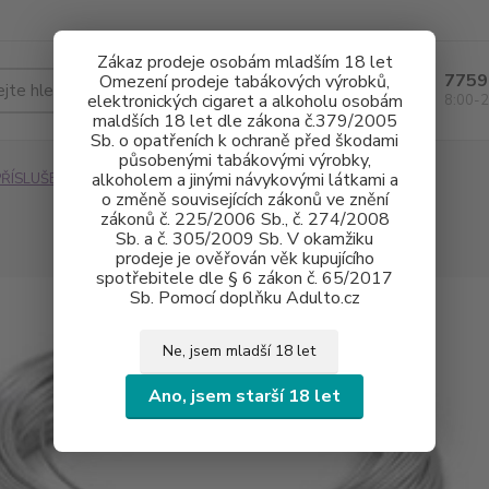
Zákaz prodeje osobám mladším 18 let
7759
Omezení prodeje tabákových výrobků,
Hledat
elektronických cigaret a alkoholu osobám
8:00-2
maldších 18 let dle zákona č.379/2005
Sb. o opatřeních k ochraně před škodami
působenými tabákovými výrobky,
alkoholem a jinými návykovými látkami a
PŘÍSLUŠENSTVÍ
DRÁTY, SPIRÁLKY
NEREZ
1 M
o změně souvisejících zákonů ve znění
zákonů č. 225/2006 Sb., č. 274/2008
Sb. a č. 305/2009 Sb. V okamžiku
prodeje je ověřován věk kupujícího
spotřebitele dle § 6 zákon č. 65/2017
Sb. Pomocí doplňku Adulto.cz
Ne, jsem mladší 18 let
Ano, jsem starší 18 let