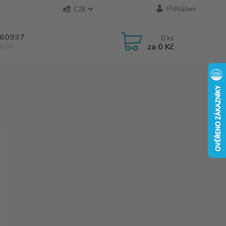
Přihlášení
CZK
60937
0
ks
za
0 Kč
0:00