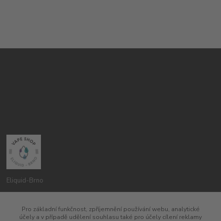
Eliquid-Brno
Petr Pavlík
Pro základní funkčnost, zpříjemnění používání webu, analytické
775960937
účely a v případě udělení souhlasu také pro účely cílení reklamy