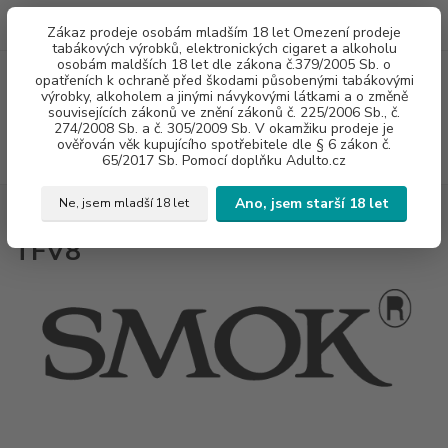
0
ks
775960937
CZK
Zákaz prodeje osobám mladším 18 let Omezení prodeje
za
0 Kč
8:00-20:00
tabákových výrobků, elektronických cigaret a alkoholu
osobám maldších 18 let dle zákona č.379/2005 Sb. o
opatřeních k ochraně před škodami působenými tabákovými
Menu
výrobky, alkoholem a jinými návykovými látkami a o změně
souvisejících zákonů ve znění zákonů č. 225/2006 Sb., č.
274/2008 Sb. a č. 305/2009 Sb. V okamžiku prodeje je
ověřován věk kupujícího spotřebitele dle § 6 zákon č.
Hledat
65/2017 Sb. Pomocí doplňku Adulto.cz
Ano, jsem starší 18 let
Ne, jsem mladší 18 let
Úvod
PŘÍSLUŠENSTVÍ
ŽHAVÍCÍ HLAVY
SMOKTECH
TFV8
TFV8